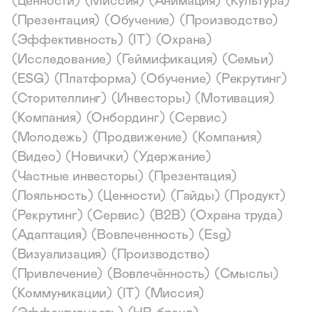
(
Ценности
)
(
Миссия
)
(
Анимация
)
(
Культура
)
(
Презентация
)
(
Обучение
)
(
Производство
)
(
Эффективность
)
(
IT
)
(
Охрана
)
(
Исследование
)
(
Геймификация
)
(
Семьи
)
(
ESG
)
(
Платформа
)
(
Обучение
)
(
Рекрутинг
)
(
Сторителлинг
)
(
Инвесторы
)
(
Мотивация
)
(
Компания
)
(
Онбординг
)
(
Сервис
)
(
Молодежь
)
(
Продвижение
)
(
Компания
)
(
Видео
)
(
Новички
)
(
Удержание
)
(
Частные инвесторы
)
(
Презентация
)
(
Лояльность
)
(
Ценности
)
(
Гайды
)
(
Продукт
)
(
Рекрутинг
)
(
Сервис
)
(
B2B
)
(
Охрана труда
)
(
Адаптация
)
(
Вовлеченность
)
(
Esg
)
(
Визуализация
)
(
Производство
)
(
Привлечение
)
(
Вовлечённость
)
(
Смыслы
)
(
Коммуникации
)
(
IT
)
(
Миссия
)